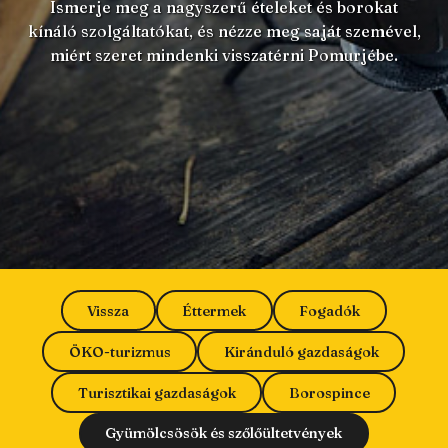
Ismerje meg a nagyszerű ételeket és borokat
kínáló szolgáltatókat, és nézze meg saját szemével,
miért szeret mindenki visszatérni Pomurjébe.
Vissza
Éttermek
Fogadók
ÖKO-turizmus
Kiránduló gazdaságok
Turisztikai gazdaságok
Borospince
Gyümölcsösök és szőlőültetvények