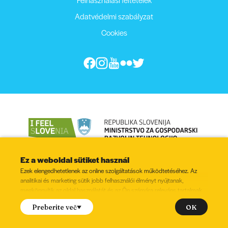
Adatvédelmi szabályzat
Cookies
Ez a weboldal sütiket használ
Ezek elengedhetetlenek az online szolgáltatások működtetéséhez. Az
analitikai és marketing sütik jobb felhasználói élményt nyújtanak,
megkönnyítik az oldal használatát és az Ön számára releváns tartalmak
megjelenítését.
© 2022 - 2026, Minden jog fenntartva
OK
Preberite več
Hozzájárul a következő sütik beállításához?
Jelölés