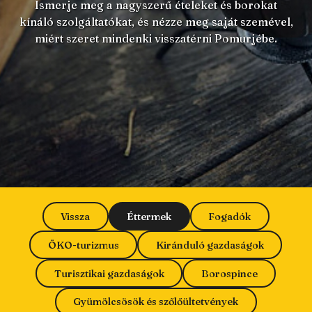
Ismerje meg a nagyszerű ételeket és borokat
kínáló szolgáltatókat, és nézze meg saját szemével,
miért szeret mindenki visszatérni Pomurjébe.
Vissza
Éttermek
Fogadók
ÖKO-turizmus
Kiránduló gazdaságok
Turisztikai gazdaságok
Borospince
Gyümölcsösök és szőlőültetvények