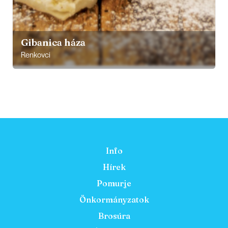
Gibanica háza
Renkovci
Info
Hírek
Pomurje
Önkormányzatok
Brosúra