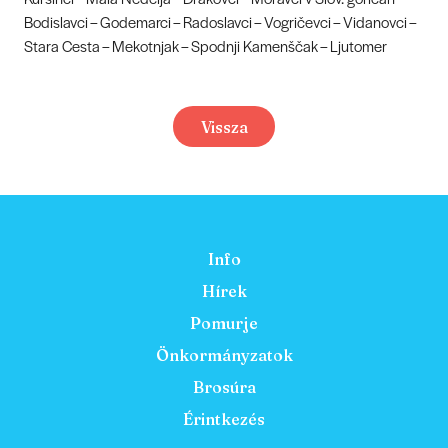
Bodislavci – Godemarci – Radoslavci – Vogričevci – Vidanovci –
Stara Cesta – Mekotnjak – Spodnji Kamenščak – Ljutomer
Vissza
Info
Hírek
Pomurje
Önkormányzatok
Brosúra
Érintkezés