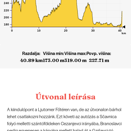
240
220
200
180
0
10
20
30
40
km
Razdalja:
Višina min:
Višina max:
Povp. višina:
40.89 km
173.00 m
319.00 m
227.71 m
Útvonal leírása
A kiindulópont a Ljutomer Főtéren van, de az útvonalon bárhol
lehet csatlakozni hozzánk. Ezt követi az autózás a Sčavnica
folyó melletti szántóföldeken Cezanjevci irányába, Branoslavci
pedig egyenesen a kápolna mellett halad át a Gajševci-tó