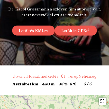
Dr. Karol Grossmann a szlovén film úttörője volt,
ezért nevezték el ezt az útvonalat is.
Letöltés KML
Letöltés GPX
Útvonal
Hossz
Emelkedés
Út
Terep
Nehézség
Aszfalt
41 km
430 m
95 %
5 %
5 / 5