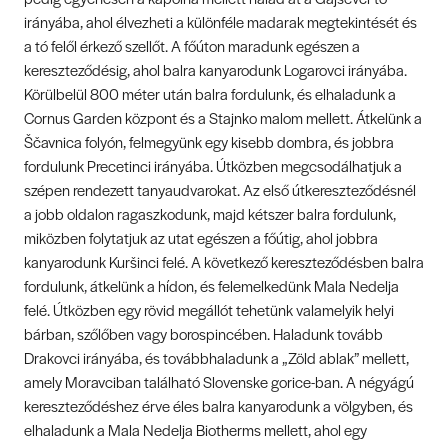
irányába, ahol élvezheti a különféle madarak megtekintését és
a tó felől érkező szellőt. A főúton maradunk egészen a
kereszteződésig, ahol balra kanyarodunk Logarovci irányába.
Körülbelül 800 méter után balra fordulunk, és elhaladunk a
Cornus Garden központ és a Stajnko malom mellett. Átkelünk a
Ščavnica folyón, felmegyünk egy kisebb dombra, és jobbra
fordulunk Precetinci irányába. Útközben megcsodálhatjuk a
szépen rendezett tanyaudvarokat. Az első útkereszteződésnél
a jobb oldalon ragaszkodunk, majd kétszer balra fordulunk,
miközben folytatjuk az utat egészen a főútig, ahol jobbra
kanyarodunk Kuršinci felé. A következő kereszteződésben balra
fordulunk, átkelünk a hídon, és felemelkedünk Mala Nedelja
felé. Útközben egy rövid megállót tehetünk valamelyik helyi
bárban, szőlőben vagy borospincében. Haladunk tovább
Drakovci irányába, és továbbhaladunk a „Zöld ablak” mellett,
amely Moravciban található Slovenske gorice-ban. A négyágú
kereszteződéshez érve éles balra kanyarodunk a völgyben, és
elhaladunk a Mala Nedelja Biotherms mellett, ahol egy