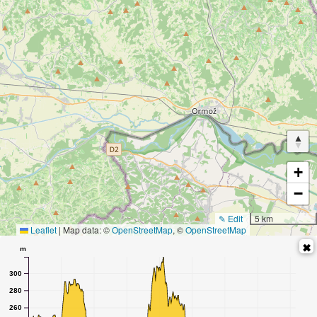
+
−
✎ Edit
5 km
Leaflet
|
Map data: ©
OpenStreetMap
, ©
OpenStreetMap
m
300
280
260