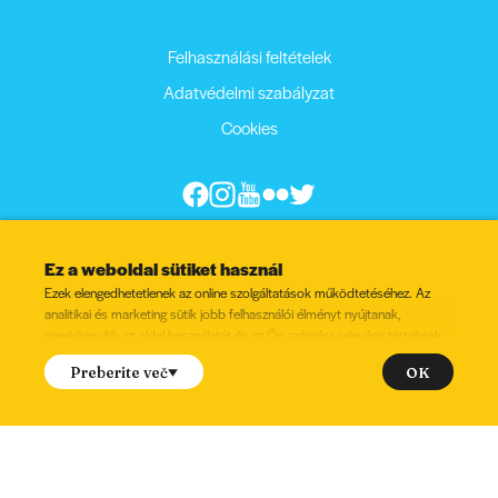
Felhasználási feltételek
Adatvédelmi szabályzat
Cookies
Ez a weboldal sütiket használ
Ezek elengedhetetlenek az online szolgáltatások működtetéséhez. Az
analitikai és marketing sütik jobb felhasználói élményt nyújtanak,
megkönnyítik az oldal használatát és az Ön számára releváns tartalmak
megjelenítését.
OK
Preberite več
Hozzájárul a következő sütik beállításához?
Jelölés
Funkcionális
Ezek a sütiket a weboldal megfelelő működésének biztosítására
szolgálnak.