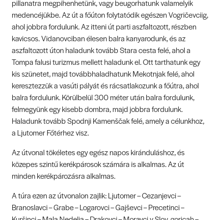
pillanatra megpihenhetünk, vagy beugorhatunk valamelyik
medencéjükbe. Az út a főúton folytatódik egészen Vogričevciig,
ahol jobbra fordulunk. Az itteni út parti aszfaltozott, részben
kavicsos. Vidanovciban élesen balra kanyarodunk, és az
aszfaltozott úton haladunk tovább Stara cesta felé, ahol a
Tompa falusi turizmus mellett haladunk el. Ott tarthatunk egy
kis szünetet, majd továbbhaladhatunk Mekotnjak felé, ahol
keresztezzük a vasúti pályát és rácsatlakozunk a főútra, ahol
balra fordulunk. Körülbelül 300 méter után balra fordulunk,
felmegyünk egy kisebb dombra, majd jobbra fordulunk.
Haladunk tovább Spodnji Kamenščak felé, amely a célunkhoz,
a Ljutomer Főtérhez visz.
Az útvonal tökéletes egy egész napos kiránduláshoz, és
közepes szintű kerékpárosok számára is alkalmas. Az út
minden kerékpározásra alkalmas.
A túra ezen az útvonalon zajlik: Ljutomer – Cezanjevci –
Branoslavci – Grabe – Logarovci – Gajševci – Precetinci –
Kuršinci – Mala Nedelja – Drakovci – Moravci v Slov. goricah –