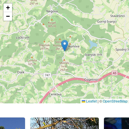
+
−
Leaflet
|
©
OpenStreetMap