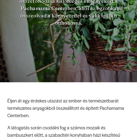
összefonódása különleges élményekért a
Pachamama Centerben, ahol az egzotika
összeolvad a környezettel és válik igazán
otthonossá.
Éljen át egy érdekes utazást az ember- és természetbarát
természetes anyagokból összeállított és épített Pachamama
Centerben.
A látogatás során csodálni fog a számos mozaik és
bambuszkert előtt, a szabadtéri konyhában házi készítésű