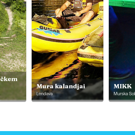
ičkem
Mura kalandjai
MIKK
Lendava
Murska So