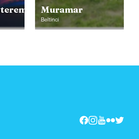
yterem
Muramar
Beltinci