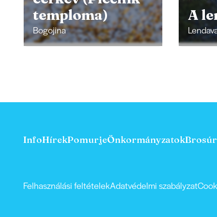
temploma)
A le
Bogojina
Lendav
Info
Hírek
Pomurje
Önkormányzatok
Brosúr
Felhasználási feltételek
Adatvédelmi szabályzat
Cook