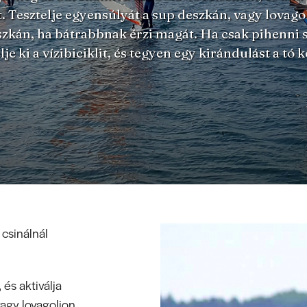
t. Tesztelje egyensúlyát a sup deszkán, vagy lovago
zkán, ha bátrabbnak érzi magát. Ha csak pihenni 
lje ki a vízibiciklit, és tegyen egy kirándulást a tó k
csinálnál
 és aktiválja
vagy lovagoljon