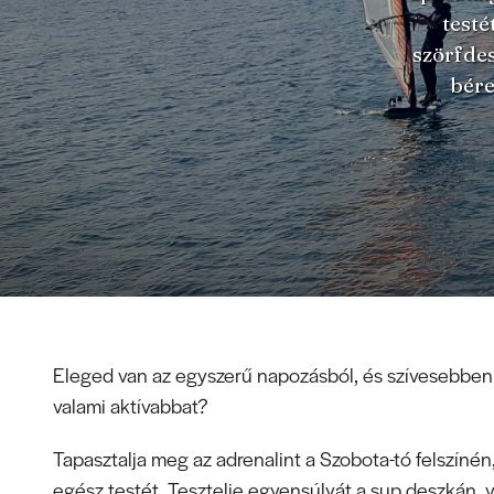
testé
szörfdes
bére
Eleged van az egyszerű napozásból, és szívesebben 
valami aktívabbat?
Tapasztalja meg az adrenalint a Szobota-tó felszínén,
egész testét. Tesztelje egyensúlyát a sup deszkán, 