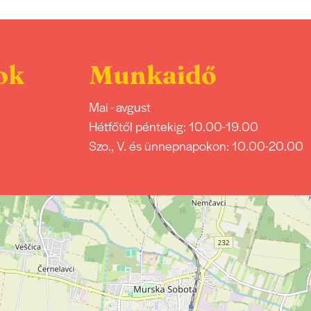
ok
Munkaidő
Mai - avgust
Hétfőtől péntekig: 10.00-19.00
Szo., V. és ünnepnapokon: 10.00-20.00