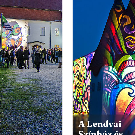
A Lendvai
Színház és