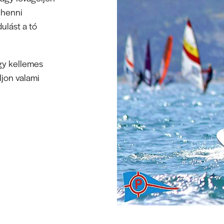
ihenni
dulást a tó
egy kellemes
ljon valami