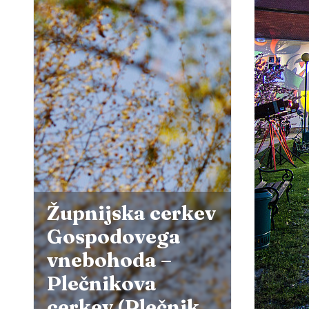
Župnijska cerkev
Gospodovega
vnebohoda –
Plečnikova
cerkev (Plečnik