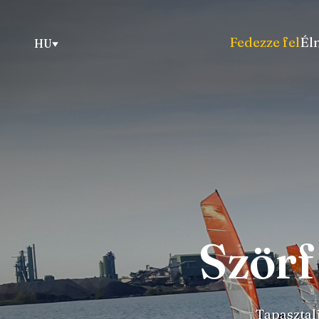
Fedezze fel
Él
HU
Szörf
Tapasztalj