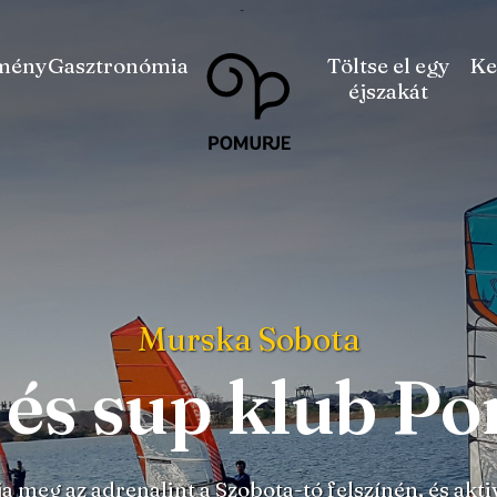
Na
Navigacija
mény
Gasztronómia
Töltse el egy
Ke
vsebino
éjszakát
Murska Sobota
 és sup klub P
a meg az adrenalint a Szobota-tó felszínén, és akti