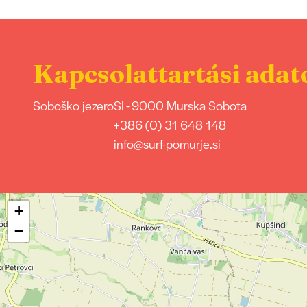
Kapcsolattartási adat
Soboško jezero
SI - 9000 Murska Sobota
+386 (0) 31 648 148
info@surf-pomurje.si
+
−