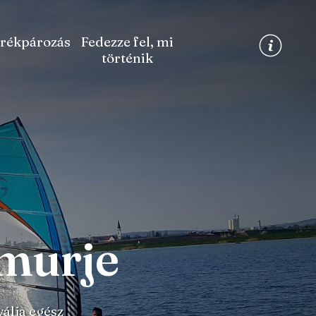
rékpározás
Fedezze fel, mi
történik
omurje
válja egész