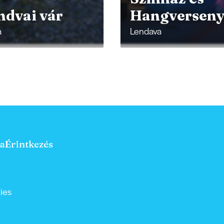
ndvai vár
Hangversen
a
Lendava
a
Érintkezés
ies