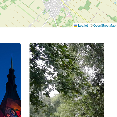
Leaflet
|
©
OpenStreetMap