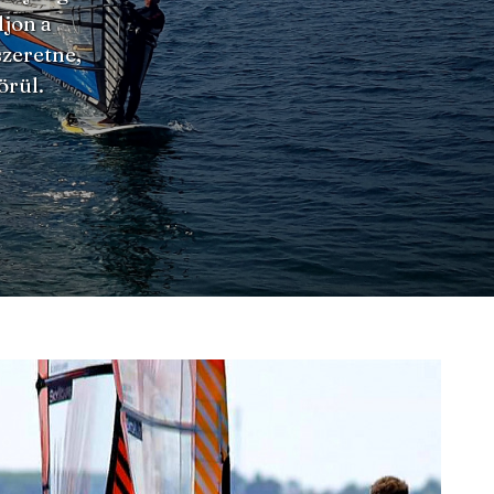
ljon a
szeretne,
örül.