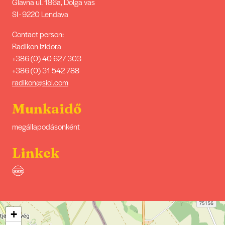
Glavna ul. 186a, Dolga vas
SI - 9220 Lendava
Contact person:
Radikon Izidora
+386 (0) 40 627 303
+386 (0) 31 542 788
radikon@siol.com
Munkaidő
megállapodásonként
Linkek
+