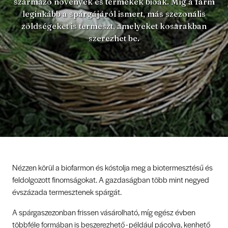
származó növények és termékek bioak. Míg a farm
leginkább a spárgájáról ismert, más szezonális
zöldségeket is termeszt, amelyeket kosarakban
szerezhet be.
Nézzen körül a biofarmon és kóstolja meg a biotermesztésű és
feldolgozott finomságokat. A gazdaságban több mint negyed
évszázada termesztenek spárgát.
A spárgaszezonban frissen vásárolható, míg egész évben
többféle formában is beszerezhető - például pácolva, kenhető