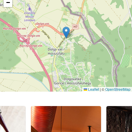
−
Leaflet
|
©
OpenStreetMap