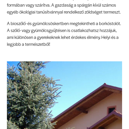
formában vagy szárítva. A gazdaság a spárgán kívül számos
egyéb ökológiai tanúsítvánnyal rendelkező zöldséget termeszt.
A bioszőlő- és gyümölcsöskertben megtekintheti a borkóstolót.
A szőlő- vagy gyümölcsgyűjtésen is csatlakozhatsz hozzájuk,
ami különösen a gyerekeknek lehet érdekes élmény. Helyi és a
legjobb a természetből!