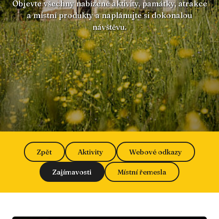
Objevte všechny nabízené aktivity, památky, atrakce
a místní produkty a naplánujte si dokonalou
návštěvu.
Zpět
Aktivity
Webové odkazy
Zajímavosti
Místní řemesla