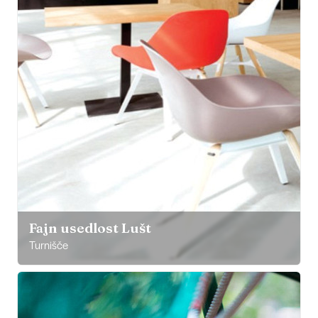
Fajn usedlost Lušt
Turnišče