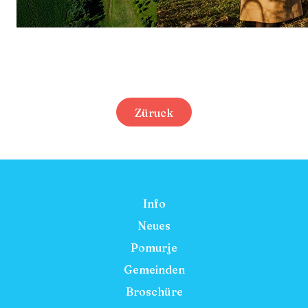
Züruck
Info
Neues
Pomurje
Gemeinden
Broschüre