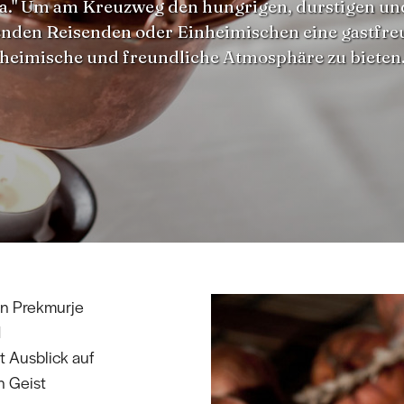
a." Um am Kreuzweg den hungrigen, durstigen un
nden Reisenden oder Einheimischen eine gastfre
heimische und freundliche Atmosphäre zu bieten
on Prekmurje
d
 Ausblick auf
n Geist