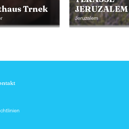
RUZALEM
Weinhaus C
lem
Lendava
ontakt
chtlinien