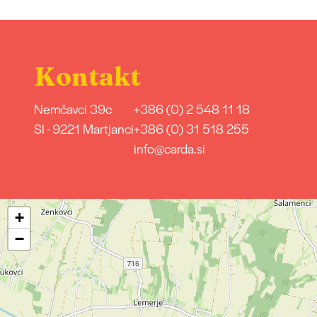
Kontakt
Nemčavci 39c
+386 (0) 2 548 11 18
SI - 9221 Martjanci
+386 (0) 31 518 255
info@carda.si
+
−