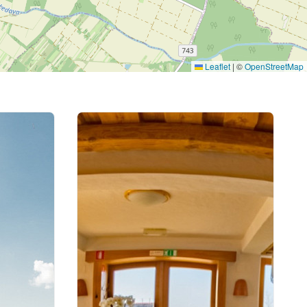
Leaflet
|
©
OpenStreetMap