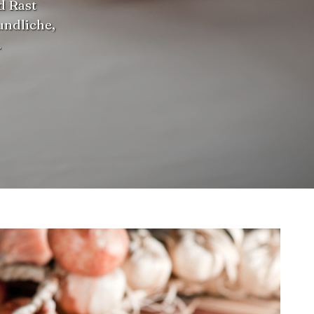
d Rast
undliche,
.