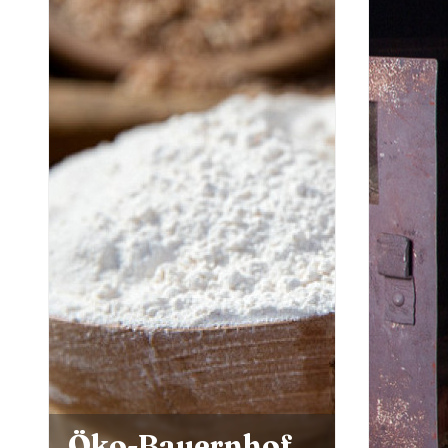
DIE
AP
TER