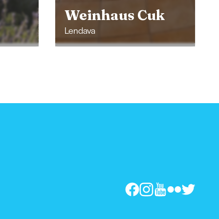
uk
Trstenjak
Ljutomer