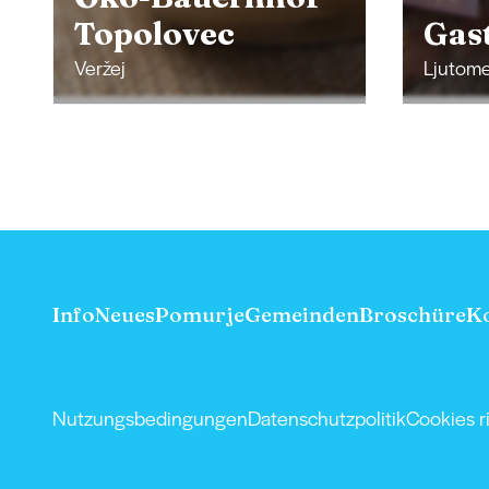
Gasthaus Trnek
JE
Ljutomer
Jeruza
Info
Neues
Pomurje
Gemeinden
Broschüre
K
Nutzungsbedingungen
Datenschutzpolitik
Cookies ri