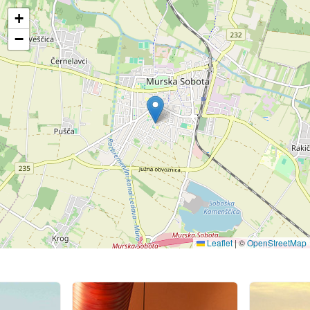
+
−
Leaflet
|
©
OpenStreetMap