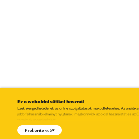
Ez a weboldal sütiket használ
Ezek elengedhetetlenek az online szolgáltatások működtetéséhez. Az analitikai
jobb felhasználói élményt nyújtanak, megkönnyítik az oldal használatát és az
tartalmak megjelenítését.
Hozzájárul a következő sütik beállításához?
Preberite več
Jelölés