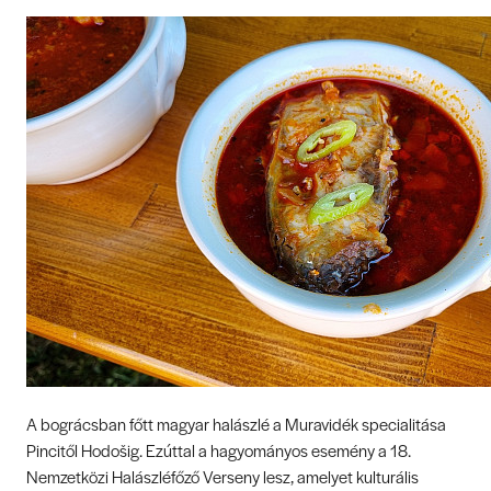
A bográcsban főtt magyar halászlé a Muravidék specialitása
Pincitől Hodošig. Ezúttal a hagyományos esemény a 18.
Nemzetközi Halászléfőző Verseny lesz, amelyet kulturális