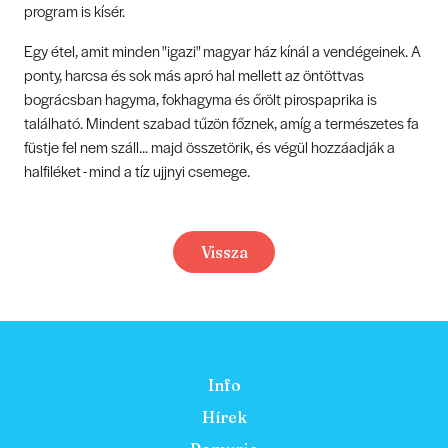
program is kísér.
Egy étel, amit minden "igazi" magyar ház kínál a vendégeinek. A
ponty, harcsa és sok más apró hal mellett az öntöttvas
bográcsban hagyma, fokhagyma és őrölt pirospaprika is
található. Mindent szabad tűzön főznek, amíg a természetes fa
füstje fel nem száll... majd összetörik, és végül hozzáadják a
halfiléket - mind a tíz ujjnyi csemege.
Vissza
Info
Hírek