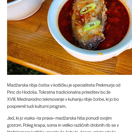
Madžarska ribja čorba v kotličku je specialiteta Prekmurja od
Pinc do Hodoša. Tokratna tradicionalna prireditev bo že
XVIII. Mednarodno tekmovanje v kuhanju ribje čorbe, ki jo bo
pospremil tudi kulturni program.
Jed, ki jo vsaka »ta prava« madžarska hiša ponudi svojim
gostom. Poleg krapa, soma in veliko različnih drobnih rib se v
litoželeznem kotličku znajde še čebula, česen, mleta rdeča