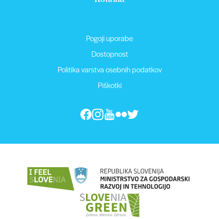
Pogoji uporabe
Dostopnost
Politika varstva osebnih podatkov
Piškotki