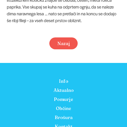
paprika. Vse skupaj se kuha na odprtem ognju, da se naleze
dima naravnega lesa … nato se pretlači in na koncu se dodajo
še ribji fileji – za vseh deset prstov obliznit.
Nazaj
Info
Aktualno
Pomurje
Občine
Brošura
Kontakt