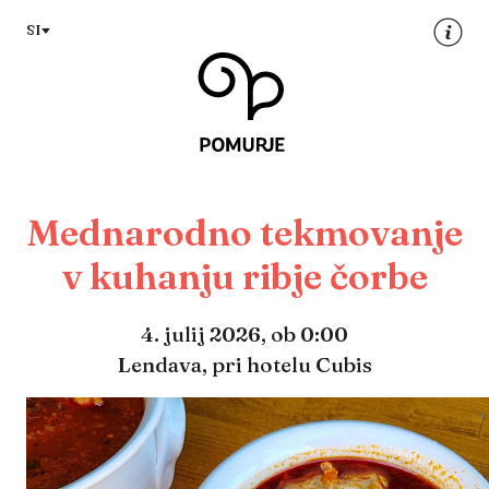
Na
Navigacija
SI
vsebino
Mednarodno tekmovanje
v kuhanju ribje čorbe
4. julij 2026,
ob 0:00
Lendava, pri hotelu Cubis