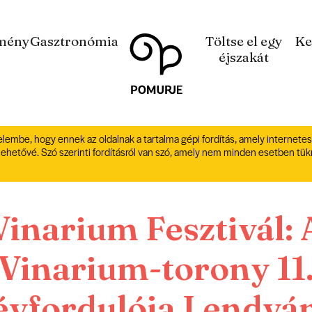
Na
Navigacija
mény
Gasztronómia
Töltse el egy
Ke
vsebino
éjszakát
elembe, hogy ennek az oldalnak a tartalma gépi fordítás, amely internetes
lehetővé. Szó szerinti fordításról van szó, amely nem minden esetben tük
Vinarium Fesztivál: 
Vinarium-torony 11
évfordulója Lendvá