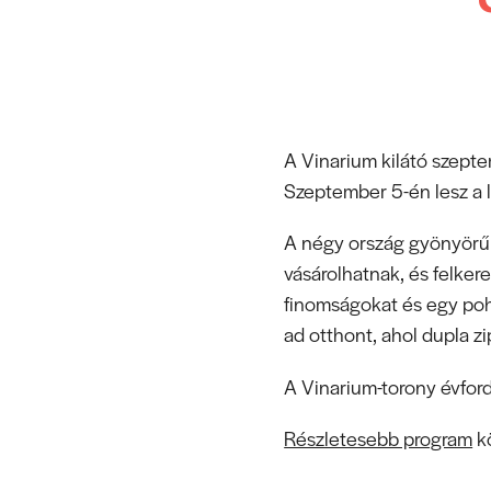
A Vinarium kilátó szepte
Szeptember 5-én lesz a le
A négy ország gyönyörű k
vásárolhatnak, és felkere
finomságokat és egy pohá
ad otthont, ahol dupla zi
A Vinarium-torony évfor
Részletesebb program
kö