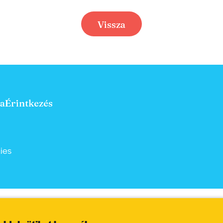
Vissza
a
Érintkezés
ies