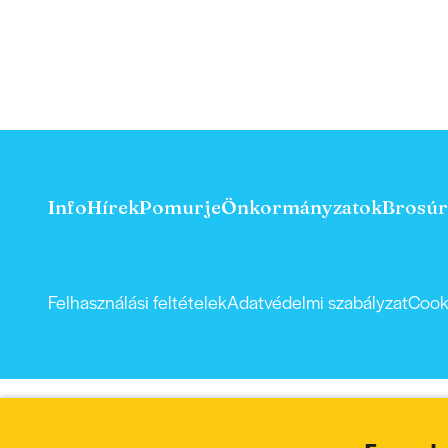
Info
Hírek
Pomurje
Önkormányzatok
Brosúr
Felhasználási feltételek
Adatvédelmi szabályzat
Cook