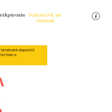
rékpározás
Fedezze fel, mi
történik
 tartalmaink alapszintű
rözi hűen a
A
.
n