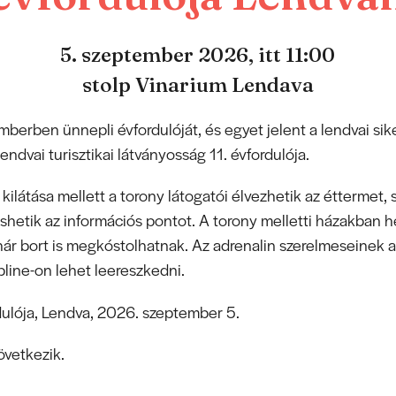
5. szeptember 2026,
itt 11:00
stolp Vinarium Lendava
mberben ünnepli évfordulóját, és egyet jelent a lendvai sik
ndvai turisztikai látványosság 11. évfordulója.
ilátása mellett a torony látogatói élvezhetik az éttermet,
shetik az információs pontot. A torony melletti házakban he
r bort is megkóstolhatnak. Az adrenalin szerelmeseinek a 
pline-on lehet leereszkedni.
dulója, Lendva, 2026. szeptember 5.
vetkezik.