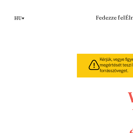
Fedezze fel
Él
HU
Kérjük, vegye figy
megértését teszi 
forrásszöveget.