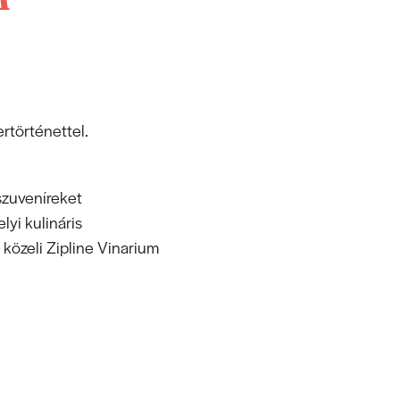
ertörténettel.
 szuveníreket
lyi kulináris
közeli Zipline Vinarium