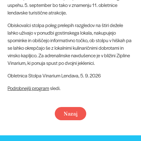
uspehu. 5. september bo tako v znamenju 11. obletnice
lendavske turistične atrakcije.
Obiskovalci stolpa poleg prelepih razgledov na štiri dežele
lahko uživajo v ponudbi gostinskega lokala, nakupujejo
spominke in obiščejo informativno točko, ob stolpu v hiškah pa
se lahko okrepčajo še z lokalnimi kulinaričnimi dobrotami in
vinsko kapljico. Za adrenalinske navdušence je v bližini Zipline
Vinarium, ki ponuja spust po dvojni jeklenici.
Obletnica Stolpa Vinarium Lendava, 5. 9. 2026
Podrobnejši program
sledi.
Nazaj