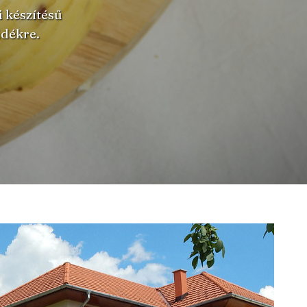
i készítésű
idékre.