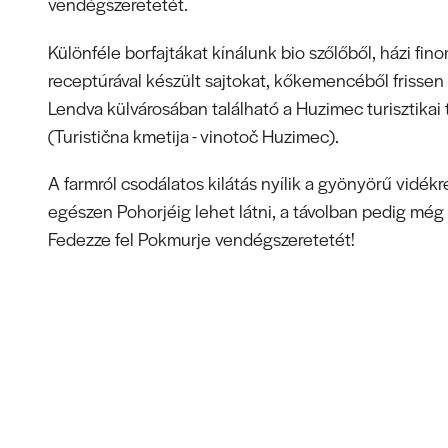
vendégszeretetét.
Különféle borfajtákat kínálunk bio szőlőből, házi fin
receptúrával készült sajtokat, kőkemencéből frissen 
Lendva külvárosában található a Huzimec turisztikai 
(Turistična kmetija - vinotoč Huzimec).
A farmról csodálatos kilátás nyílik a gyönyörű vidékr
egészen Pohorjéig lehet látni, a távolban pedig még B
Fedezze fel Pokmurje vendégszeretetét!