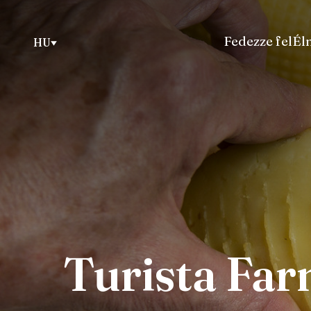
Fedezze fel
Él
HU
Turista Far