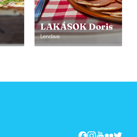
Ökofarm
ris
Radikon
Dolga Vas