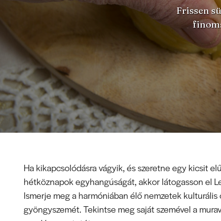
Frissen sü
finoms
Ha kikapcsolódásra vágyik, és szeretne egy kicsit elű
hétköznapok egyhangúságát, akkor látogasson el L
Ismerje meg a harmóniában élő nemzetek kulturáli
gyöngyszemét. Tekintse meg saját szemével a mura