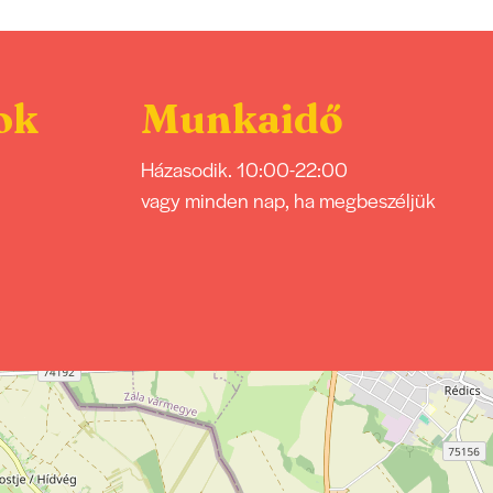
ok
Munkaidő
Házasodik. 10:00-22:00
vagy minden nap, ha megbeszéljük