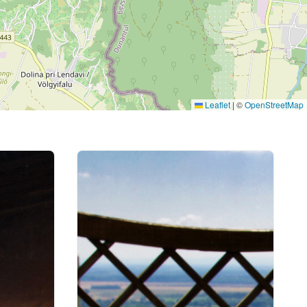
Leaflet
|
©
OpenStreetMap