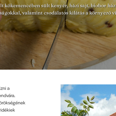
lt kőkemencében sült kenyér, házi sajt, biobor ház
ágokkal, valamint csodálatos kilátás a környező v
zni a
endvára.
s örökségének
vidékiek