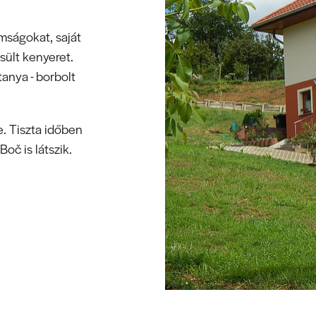
omságokat, saját
sült kenyeret.
tanya - borbolt
e. Tiszta időben
oč is látszik.