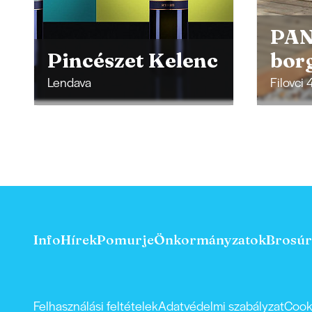
PANON
Pizz
borgaléria
Per
Filovci 430; 9222 Bogojina
Moravsk
Info
Hírek
Pomurje
Önkormányzatok
Brosúr
Felhasználási feltételek
Adatvédelmi szabályzat
Cook