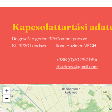
Kapcsolattartási adat
Dolgovaške gorice 32b
Contact person:
SI - 9220 Lendava
Ilona Huzimec VÉGH
+386 (0)70 297 994
zhuzimec@gmail.com
+
−