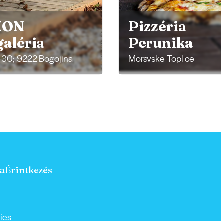
éria
unika
LAKÁSOK Do
e Toplice
Lendava
a
Érintkezés
ies