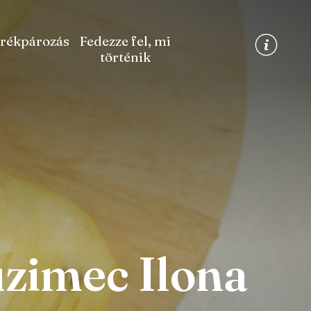
rékpározás
Fedezze fel, mi
történik
uzimec Ilona