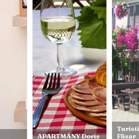
Turistická far
APARTMÁNY Doris
Flisar