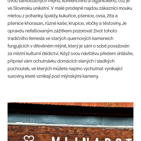
dvou samostatných mlýnů, konvenčního a organického, což je
ve Slovinsku unikátní. V malé prodejně najdou zákazníci mouku
mletou z pohanky, špaldy, kukuřice, pšenice, ovsa, žita a
pšenice khorasan, různé kaše, krupice, vločky a těstoviny. Je
opravdu nefalšovaným zážitkem pozorovat život tohoto
tradičního řemesla ve starých quernových kamenech
fungujících v dřevěném mlýně, který je sám o sobě považován
za místní kulturní dědictví. Když svou návštěvu předem ohlásíte,
připraví vám ochutnávku domácích slaných i sladkých
pochoutek, ve kterých můžete naplno vychutnat vynikající
suroviny, které vznikají pod mlýnskými kameny.