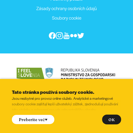
Zásady ochrany osobních údajů
Soubory cookie
Tato stránka používá soubory cookie.
Jsou nezbytné pro provoz online služeb. Analytické a marketingové
soubory cookie zajišťují lepší uživatelský zážitek, zjednodušují používání
této stránky a zobrazení pro vás relevantnějšího obsahu.
© 2022 - 2026, Všechny práva vyhrazena
uhlasíte s nastavením následujících souborů cookie?
OK
Preberite več
Zaškrtněte
Funkční