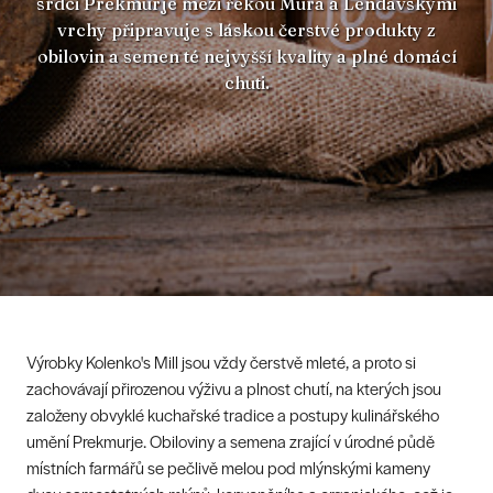
srdci Prekmurje mezi řekou Mura a Lendavskými
vrchy připravuje s láskou čerstvé produkty z
obilovin a semen té nejvyšší kvality a plné domácí
chuti.
Výrobky Kolenko's Mill jsou vždy čerstvě mleté, a proto si
zachovávají přirozenou výživu a plnost chutí, na kterých jsou
založeny obvyklé kuchařské tradice a postupy kulinářského
umění Prekmurje. Obiloviny a semena zrající v úrodné půdě
místních farmářů se pečlivě melou pod mlýnskými kameny