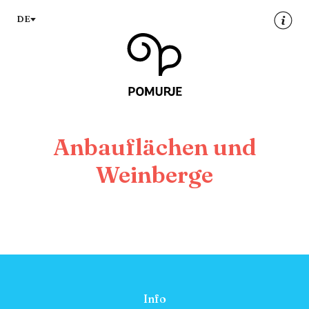
Na
Navigacija
DE
vsebino
Anbauflächen und
Weinberge
Info