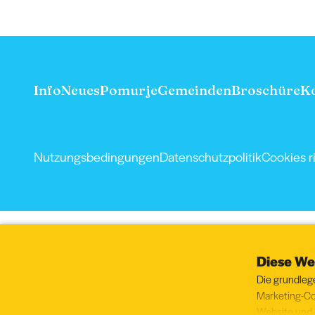
Info
Neues
Pomurje
Gemeinden
Broschüre
K
Nutzungsbedingungen
Datenschutzpolitik
Cookies ri
Diese We
Die grundleg
Marketing-Co
Website und d