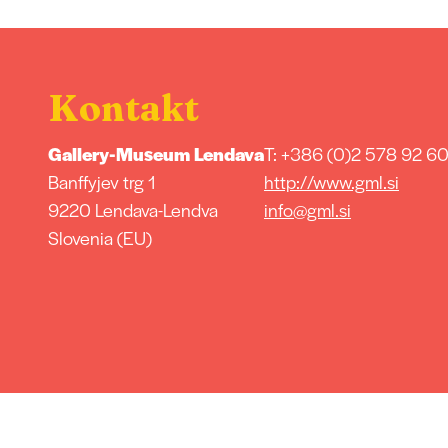
Kontakt
Gallery-Museum Lendava
T: +386 (0)2 578 92 6
Banffyjev trg 1
http://www.gml.si
9220 Lendava-Lendva
info@gml.si
Slovenia (EU)