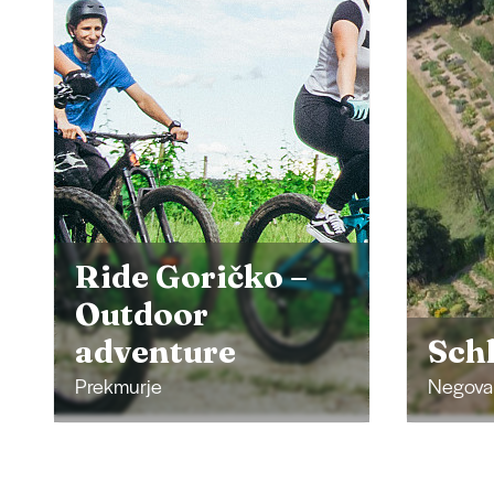
Žup
Gos
vne
Ple
cerk
Schloss Negova
Kir
Negova
Bogojin