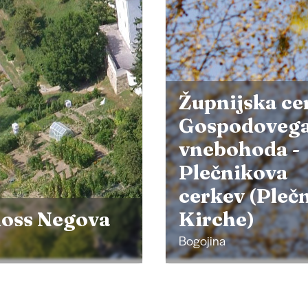
nijska cerkev
podovega
bohoda -
čnikova
ev (Plečniks
che)
Pomelaj
a
Velika Polana