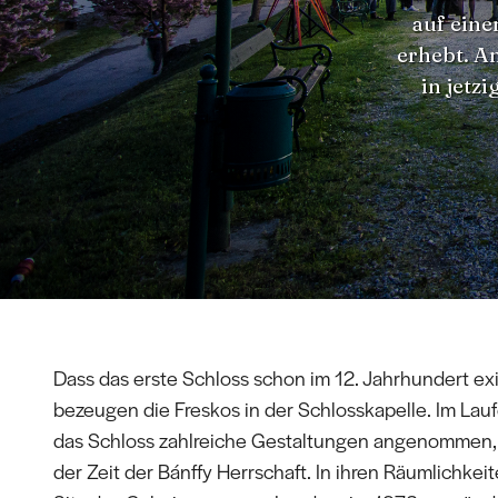
auf eine
erhebt. An
in jetzi
Dass das erste Schloss schon im 12. Jahrhundert exi
bezeugen die Freskos in der Schlosskapelle. Im Lauf
das Schloss zahlreiche Gestaltungen angenommen, 
der Zeit der Bánffy Herrschaft. In ihren Räumlichkei