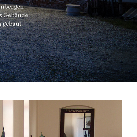
einbergen
das Gebäude
in gebaut