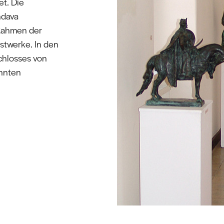
t. Die
ndava
Rahmen der
stwerke. In den
chlosses von
nnten