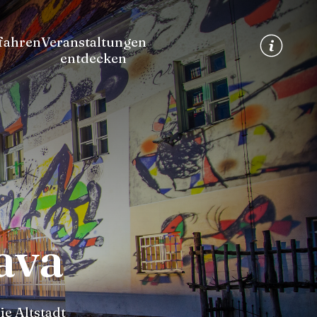
fahren
Veranstaltungen
entdecken
ava
ie Altstadt