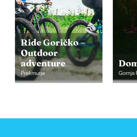
Dom penine
Pom
Gornja Radgona
Velika 