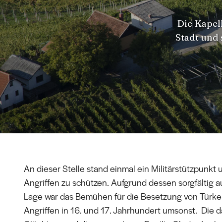
Die Kapell
Stadt und 
An dieser Stelle stand einmal ein Militärstützpunkt 
Angriffen zu schützen. Aufgrund dessen sorgfältig 
Lage war das Bemühen für die Besetzung von Türken
Angriffen in 16. und 17. Jahrhundert umsonst. Die 