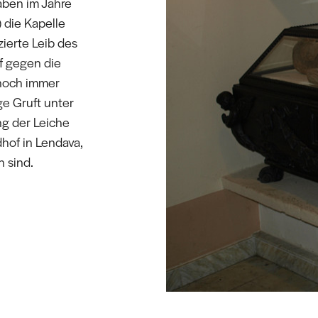
aben im Jahre
 die Kapelle
zierte Leib des
f gegen die
 noch immer
ge Gruft unter
ng der Leiche
dhof in Lendava,
 sind.