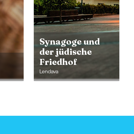
d
MIKK
Murska Sobota