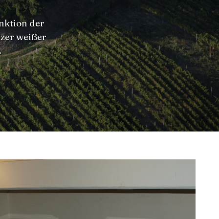
unktion der
lzer weißer
.