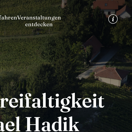
fahren
Veranstaltungen
entdecken
eifaltigkeit
ael Hadik