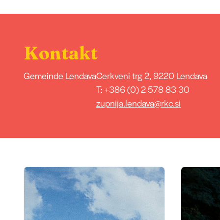
Kontakt
Gemeinde Lendava
Cerkveni trg 2, 9220 Lendava
T: +386 (0) 2 578 83 30
zupnija.lendava@rkc.si