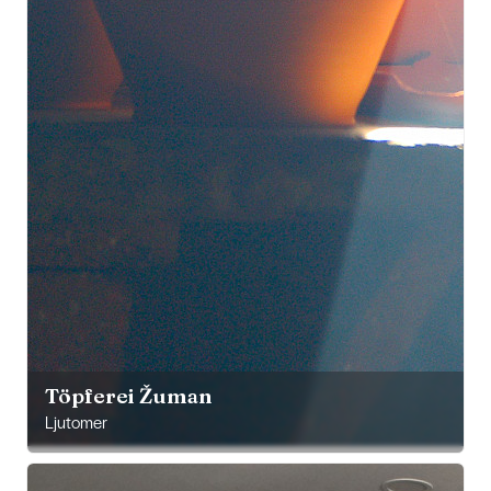
Töpferei Žuman
Ljutomer