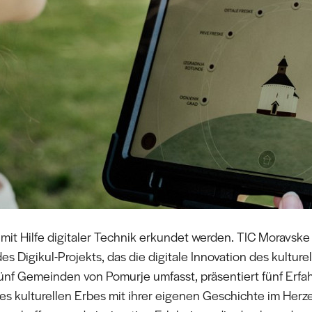
mit Hilfe digitaler Technik erkundet werden. TIC Moravske 
es Digikul-Projekts, das die digitale Innovation des kultur
ünf Gemeinden von Pomurje umfasst, präsentiert fünf Erf
 des kulturellen Erbes mit ihrer eigenen Geschichte im Her