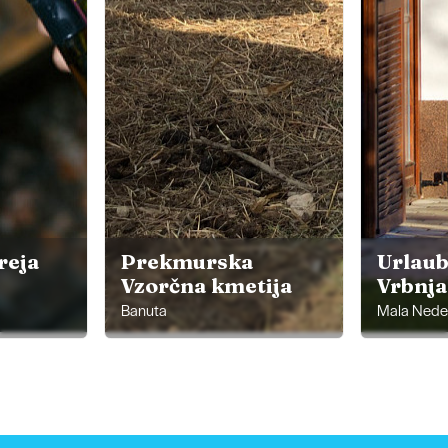
reja
Prekmurska
Urlau
Vzorčna kmetija
Vrbnj
Banuta
Mala Nedel