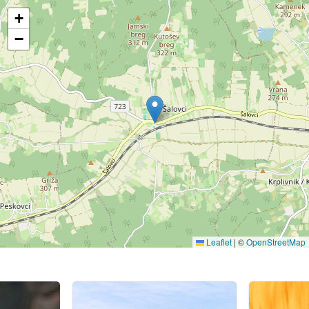
+
−
Leaflet
|
©
OpenStreetMap