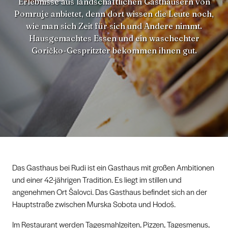
Erlebnisse aus landschaftlichen Gasthäusern von
Pomruje anbietet, denn dort wissen die Leute noch,
wie man sich Zeit für sich und Andere nimmt.
Hausgemachtes Essen und ein waschechter
Goričko-Gespritzter bekommen ihnen gut.
Das Gasthaus bei Rudi ist ein Gasthaus mit großen Ambitionen
und einer 42-jährigen Tradition. Es liegt im stillen und
angenehmen Ort Šalovci. Das Gasthaus befindet sich an der
Hauptstraße zwischen Murska Sobota und Hodoš.
Im Restaurant werden Tagesmahlzeiten, Pizzen, Tagesmenus,