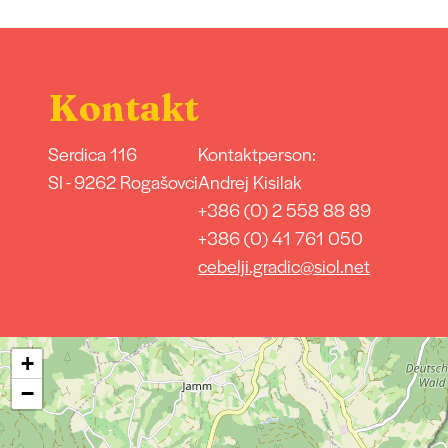
Kontakt
Serdica 116
Kontaktperson:
SI - 9262 Rogašovci
Andrej Kisilak
+386 (0) 2 558 88 89
+386 (0) 41 761 050
cebelji.gradic@siol.net
+
−