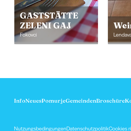
Gas
Weinhaus Cuk
Rud
Lendava
Šalovci
Info
Neues
Pomurje
Gemeinden
Broschüre
K
Nutzungsbedingungen
Datenschutzpolitik
Cookies ri