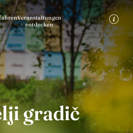
fahren
Veranstaltungen
entdecken
ji gradič