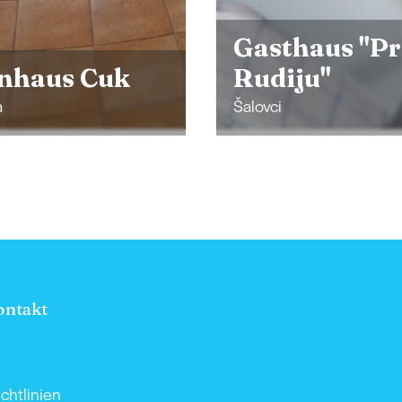
thaus "Pri
iju"
ZIMMER Dor
Lendava
ontakt
chtlinien