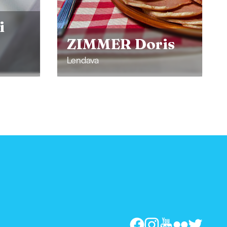
ÖLMÜHLE
is
KOCBEK
Sveti Jurij ob Ščavnici