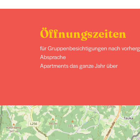
Öffnungszeiten
für Gruppenbesichtigungen nach vorher
Absprache
Apartments das ganze Jahr über