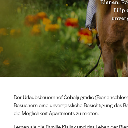
Bienen, Po
Filip
unverg
Der Urlaubsbauernhof Čebelji gradič (Bienenschloss
Besuchern eine unvergessliche Besichtigung des B
die Möglichkeit Apartments zu mieten.
Lernen sie die Familie Kisilak und das Leben der Bie