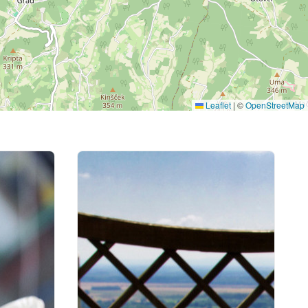
Leaflet
|
©
OpenStreetMap