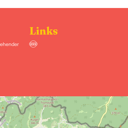
Links
gehender