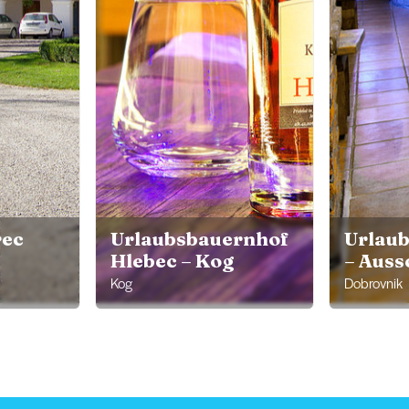
rec
Urlaubsbauernhof
Urlau
Hlebec – Kog
– Aus
Kog
Dobrovnik