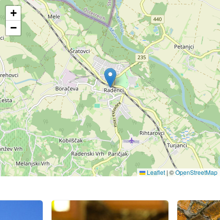
+
−
Leaflet
|
©
OpenStreetMap