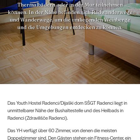
Thermalbädern oder in der Mur teilnehmen
können. In der Nähe befinden sich Radwanderwege
und Wanderwege, um die umliegenden Weinberge
und die Umgebungen entdecken zu können.
Das Youth Hostel Radenci/Dijaški dom SŠGT Radenci liegt in
unmittelbarer Nähe der Bushaltestelle und des Heilbads in
Radenci (Zdravilišče Radenci).
Das YH verfügt über 60 Zimmer, von denen die meisten
Doppelzimmer sind. Den Gästen stehen ein Fitness-Center, ein