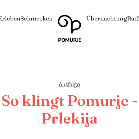
Na
Navigacija
Erleben
Schmecken
Übernachtung
Rad
vsebino
Ausflüge
So klingt Pomurje -
Prlekija