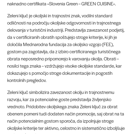
naknadno certifikata »Slovenia Green – GREEN CUISINE«.
Zeleni ključ je okoljski in trajnostni znak, vodilni standard
odličnosti na področju okoljske odgovornosti in trajnostnega
delovanja v turistični industriji. Predstavlja zavezanost podjetij,
da v certificiranih obratih spoštujejo stroge kriterije, ki jih je
določila Mednarodna fundacija za okoljsko vzgojo (FEE),
gostom pa zagotavlja, da z izbiro certificiranega turističnega
obrata neposredno pripomorejo k varovanju okolja. Obrati –
nosilci tega znaka – vzdržujejo visoke okoljske standarde, kar
dokazujejo s pomočjo stroge dokumentacije in pogostih
kontrolnih pregledov.
Zeleni ključ simbolizira zavezanost okolju in trajnostnemu
razvoju, kar za potencialne goste predstavlja življenjsko
vrednoto. Pridobitev okoljskega znaka Zeleni ključ za obrat
obenem pomeni tudi dodaten način promocije, saj obrat na ta
način potencialnim gostom sporoča, da izpolnjuje stroge
okoljske kriterije ter aktivno, celostno in sistematično izboljšuje