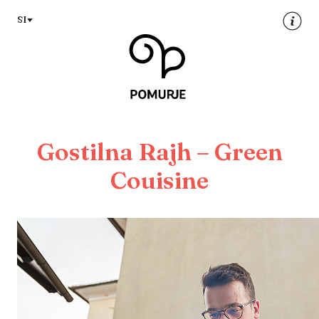
Na
Navigacija
SI
vsebino
Gostilna Rajh – Green
Couisine