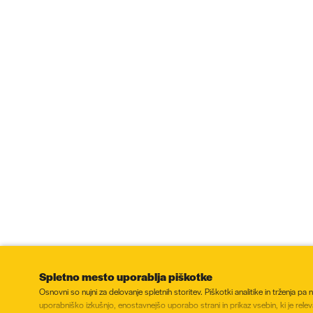
Spletno mesto uporablja piškotke
Osnovni so nujni za delovanje spletnih storitev. Piškotki analitike in trženja pa 
uporabniško izkušnjo, enostavnejšo uporabo strani in prikaz vsebin, ki je rele