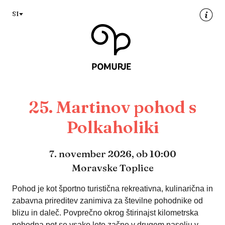
Na
Navigacija
SI
vsebino
25. Martinov pohod s
Polkaholiki
7. november 2026,
ob 10:00
Moravske Toplice
Pohod je kot športno turistična rekreativna, kulinarična in
zabavna prireditev zanimiva za številne pohodnike od
blizu in daleč. Povprečno okrog štirinajst kilometrska
pohodna pot se vsako leto začne v drugem naselju v