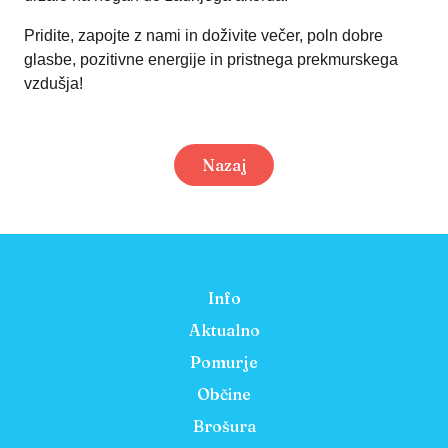
Pridite, zapojte z nami in doživite večer, poln dobre
glasbe, pozitivne energije in pristnega prekmurskega
vzdušja!
Nazaj
Info
Aktualno
Pomurje
Občine
Brošura