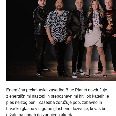
Energična prekmurska zasedba Blue Planet navdušuje
z energičnimi nastopi in prepoznavnimi hiti, ob katerih je
ples neizogiben! Zasedba združuje pop, zabavno in
hrvaško glasbo v uigrano glasbeno doživetje, ki vas bo
držalo na nogah do zadnjega akorda.