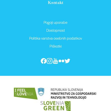
Kontakt
Pogoji uporabe
Dostopnost
Politika varstva osebnih podatkov
Piškotki