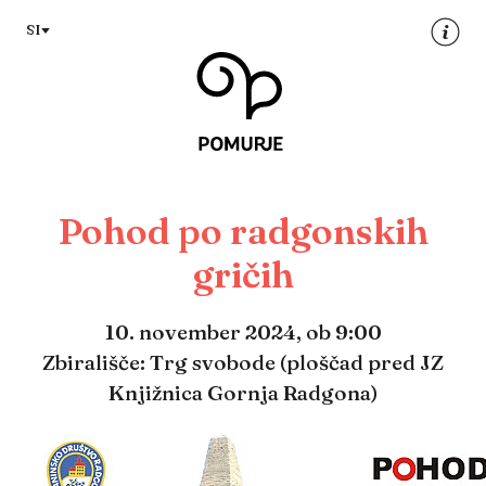
Na
Navigacija
SI
vsebino
Pohod po radgonskih
gričih
10. november 2024,
ob 9:00
Zbirališče: Trg svobode (ploščad pred JZ
Knjižnica Gornja Radgona)