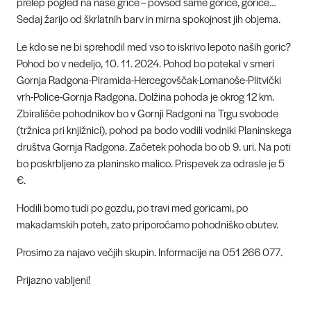
prelep pogled na naše griče – povsod same gorice, gorice…
Sedaj žarijo od škrlatnih barv in mirna spokojnost jih objema.
Le kdo se ne bi sprehodil med vso to iskrivo lepoto naših goric?
Pohod bo v nedeljo, 10. 11. 2024. Pohod bo potekal v smeri
Gornja Radgona-Piramida-Hercegovščak-Lomanoše-Plitvički
vrh-Police-Gornja Radgona. Dolžina pohoda je okrog 12 km.
Zbirališče pohodnikov bo v Gornji Radgoni na Trgu svobode
(tržnica pri knjižnici), pohod pa bodo vodili vodniki Planinskega
društva Gornja Radgona. Začetek pohoda bo ob 9. uri. Na poti
bo poskrbljeno za planinsko malico. Prispevek za odrasle je 5
€.
Hodili bomo tudi po gozdu, po travi med goricami, po
makadamskih poteh, zato priporočamo pohodniško obutev.
Prosimo za najavo večjih skupin. Informacije na 051 266 077.
Prijazno vabljeni!