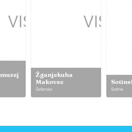
 muzej
Žganjekuha
Makovec
Sotins
Šafarsko
Sotina