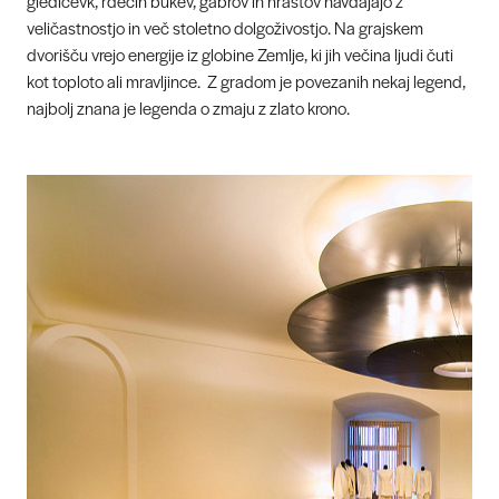
gledičevk, rdečih bukev, gabrov in hrastov navdajajo z
veličastnostjo in več stoletno dolgoživostjo. Na grajskem
dvorišču vrejo energije iz globine Zemlje, ki jih večina ljudi čuti
kot toploto ali mravljince. Z gradom je povezanih nekaj legend,
najbolj znana je legenda o zmaju z zlato krono.