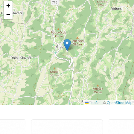
+
−
Leaflet
|
©
OpenStreetMap