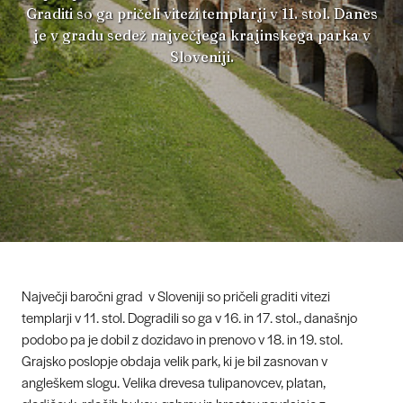
Graditi so ga pričeli vitezi templarji v 11. stol. Danes
je v gradu sedež največjega krajinskega parka v
Sloveniji.
Največji baročni grad v Sloveniji so pričeli graditi vitezi
templarji v 11. stol. Dogradili so ga v 16. in 17. stol., današnjo
podobo pa je dobil z dozidavo in prenovo v 18. in 19. stol.
Grajsko poslopje obdaja velik park, ki je bil zasnovan v
angleškem slogu. Velika drevesa tulipanovcev, platan,