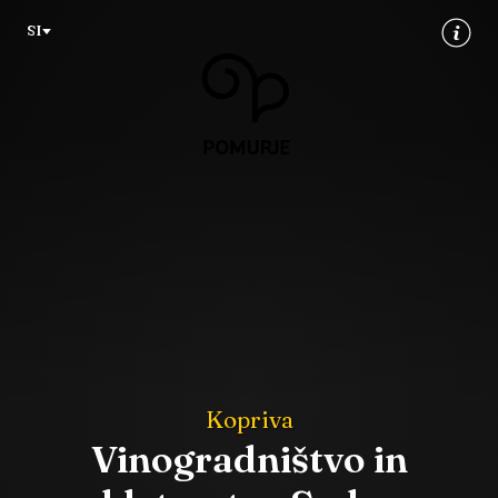
Na
Navigacija
SI
vsebino
Kopriva
Vinogradništvo in