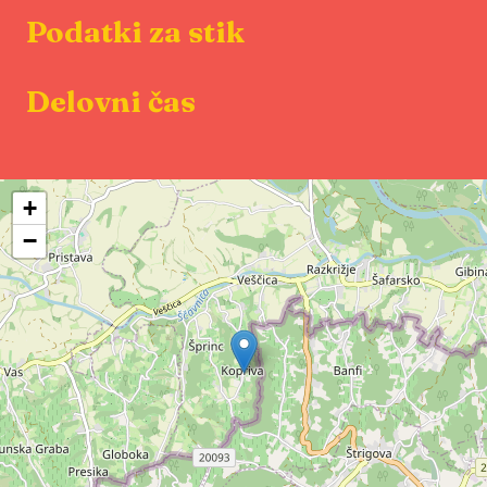
Podatki za stik
Delovni čas
+
−