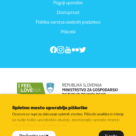
Pogoji uporabe
Dostopnost
Politika varstva osebnih podatkov
Piškotki
Spletno mesto uporablja piškotke
Osnovni so nujni za delovanje spletnih storitev. Piškotki analitike in trženja
pa nudijo boljšo uporabniško izkušnjo, enostavnejšo uporabo strani in
prikaz vsebin, ki je relevantna za vas.
© 2022 - 2026, Vse pravice pridržane
Ali soglašate z namestitvijo naslednjih piškotkov?
V redu
Preberite več