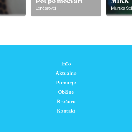
Pot po močvari
MIKK
Lončarovci
Murska So
Info
Aktualno
Pomurje
Občine
Brošura
Kontakt