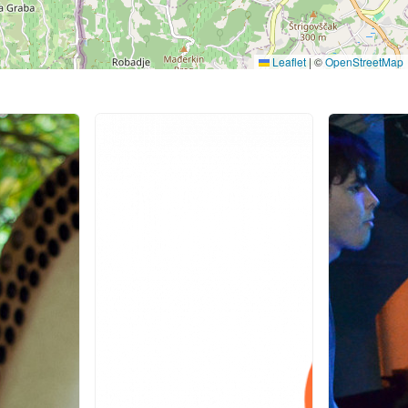
Leaflet
|
©
OpenStreetMap