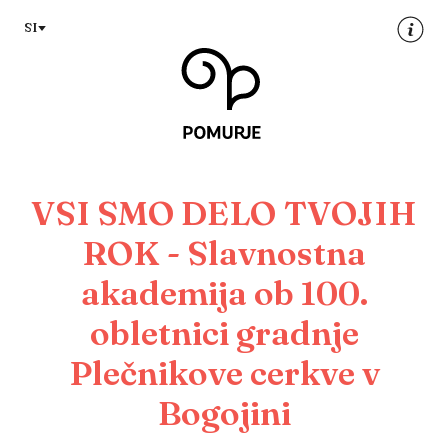
Na
Navigacija
SI
vsebino
VSI SMO DELO TVOJIH
ROK - Slavnostna
akademija ob 100.
obletnici gradnje
Plečnikove cerkve v
Bogojini