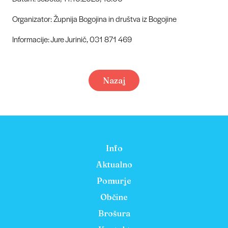
Organizator: Župnija Bogojina in društva iz Bogojine
Informacije: Jure Jurinič, 031 871 469
Nazaj
Info
Aktualno
Pomurje
Občine
Brošura