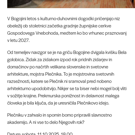
V Bogojini letos s kulturno-duhovnimi dogodki pričenjajo niz
obeležij ob stoletnici začetka gradnje župnijske cerkve
Gospodovega Vnebohoda, medtem ko bo vrhunec praznovanj
v letu 2027.
Od temeljev navzgor se je na griču Bogojine dvigala kvišku Bela
golobica. Zidak za zidakom izpod rok pridnih zidarjev in
domačinov po načrtih velikana slovenske in svetovne
arhitekture, mojstra Plečnika. To je mojstrovina svetovnih
razsežnosti, katere se Plečnik ni sramoval pred nobeno
arhitekturno upodobitvijo. Nikjer se ta biser nebi mogel bolj vliti
v sožitje krajine. Prekmurska ponižnost in delavnost malega
človeka je bila ključa, da je uresničila Plečnikovo idejo.
Plečniku v zahvalo in spomin bomo pripravili slavnostno
akademijo. A ni vse to delo Njegovih rok?
Datum: sobota, 11.10.2025, 18.00