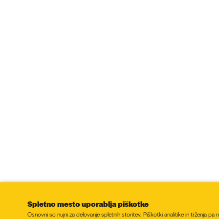
Spletno mesto uporablja piškotke
Osnovni so nujni za delovanje spletnih storitev. Piškotki analitike in trženja pa 