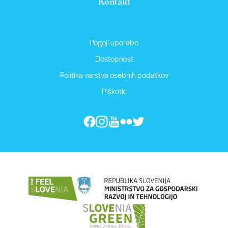
Kontakt
Pogoji uporabe
Dostopnost
Politika varstva osebnih podatkov
Piškotki