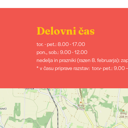
Delovni čas
tor. - pet.: 8.00 - 17.00
pon., sob.: 9.00 - 12.00
nedelja in prazniki (razen 8. februarja): za
* v času priprave razstav: tor.v- pet.: 9.00