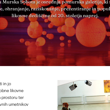
a Murska Sobota je osrednja pomurska galerija, ki 
e, ohranjanje, raziskovanje, prezentiranje in popul
likovne dediščine od 20. stoletja naprej.
 in jo
obne likovne
prostoru ter
ovnih umetnikov