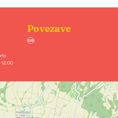
Povezave
prto
 – 12.00