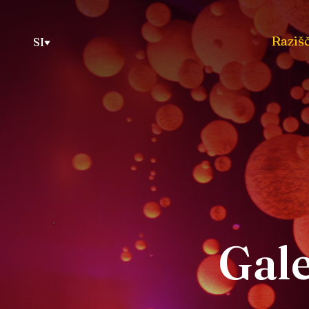
Razišč
SI
Gale