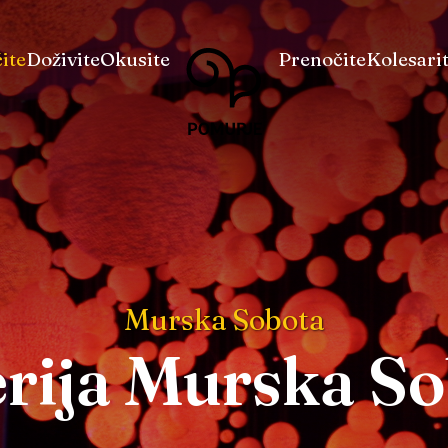
Na
Navigacija
ite
Doživite
Okusite
Prenočite
Kolesari
vsebino
Murska Sobota
rija Murska S