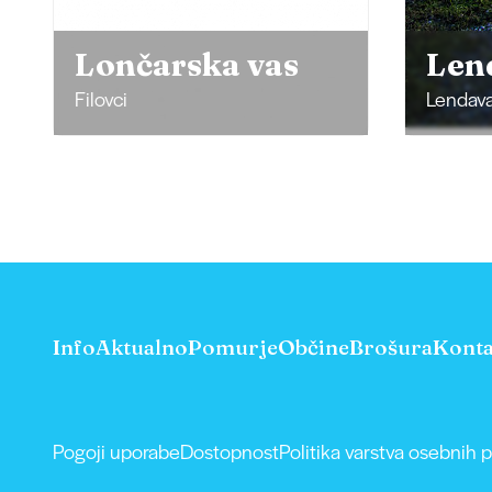
Žga
Lendavski grad
Mak
Lendava
Šafarsk
Info
Aktualno
Pomurje
Občine
Brošura
Konta
Pogoji uporabe
Dostopnost
Politika varstva osebnih 