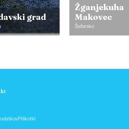
njekuha
ovec
Brod na Mur
o
Krog
kt
podatkov
Piškotki