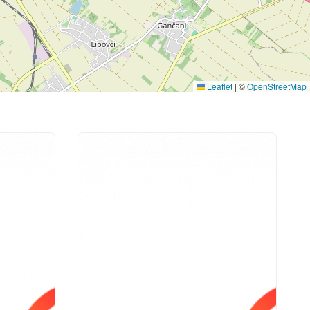
Leaflet
|
©
OpenStreetMap