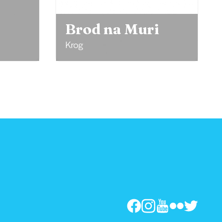
jezero
i
Bukovniško jezero, Občina
Dobrovnik