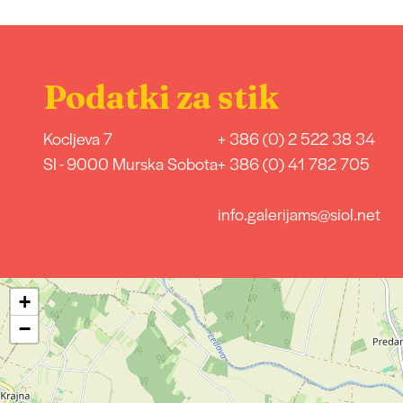
Podatki za stik
Kocljeva 7
+ 386 (0) 2 522 38 34
SI - 9000 Murska Sobota
+ 386 (0) 41 782 705
info.galerijams@siol.net
+
−