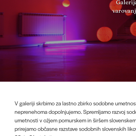
Galerij
varovanj
V galeriji skrbimo za lastno zbirko sodobne umetnosti
neprenehoma dopolnjujemo. Spremljamo razvoj sod
umetnosti v ožjem pomurskem in širšem slovenskem 
prirejamo občasne razstave sodobnih slovenskih lik