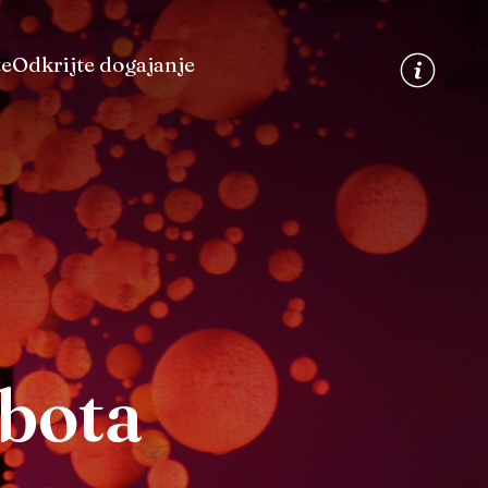
te
Odkrijte dogajanje
obota