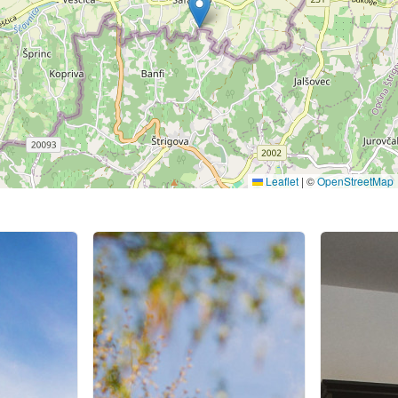
Leaflet
|
©
OpenStreetMap