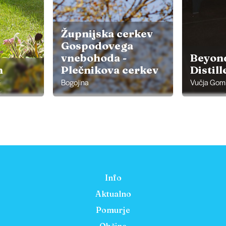
Župnijska cerkev
Gospodovega
vnebohoda -
Beyon
n
Plečnikova cerkev
Distill
Bogojina
Vučja Gomi
Info
Aktualno
Pomurje