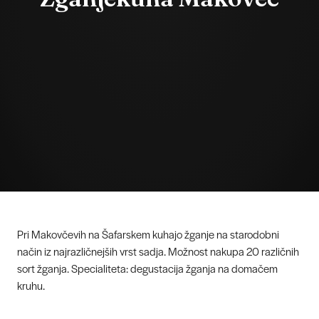
Pri Makovčevih na Šafarskem kuhajo žganje na starodobni
način iz najrazličnejših vrst sadja. Možnost nakupa 20 različnih
sort žganja. Specialiteta: degustacija žganja na domačem
kruhu.