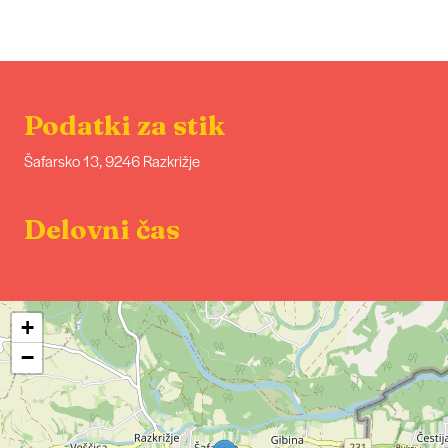
Podatki za stik
Šafarsko 13, 9246 Razkrižje
Delovni čas
+
−