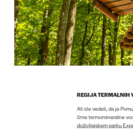
REGIJA TERMALNIH
Ali ste vedeli, da je Pom
črne termomineralne vod
doživljajskem parku Ex