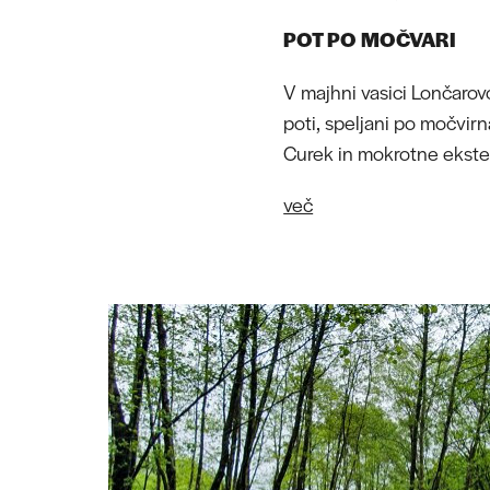
POT PO MOČVARI
V majhni vasici Lončarovci
poti, speljani po močvirn
Curek in mokrotne ekste
več