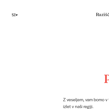
Razišč
SI
Z veseljem, vam bomo v t
izlet v naši regiji.