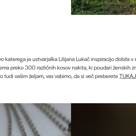
 katerega je ustvarjalka Lilijana Lukač inspiracijo dobila v nar
jema preko 300 različnih kosov nakita, ki poudari ženskih z
jo tudi vašim željam, vas vabimo, da si več preberete
TUKA