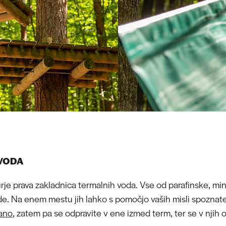
 VODA
urje prava zakladnica termalnih voda. Vse od parafinske, mi
e. Na enem mestu jih lahko s pomočjo vaših misli spoznat
pano
, zatem pa se odpravite v ene izmed term, ter se v njih o