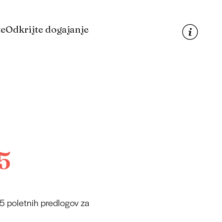
te
Odkrijte dogajanje
5
 5 poletnih predlogov za