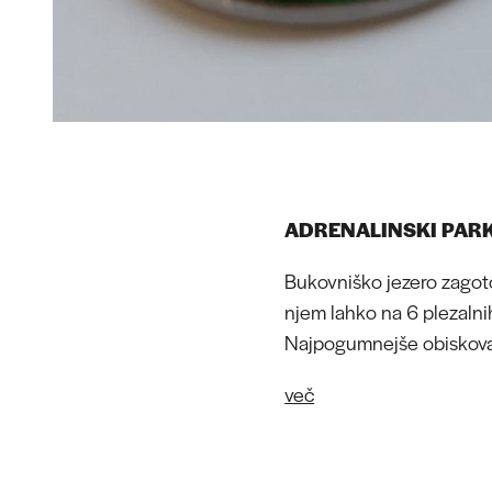
ADRENALINSKI PAR
Bukovniško jezero zagotov
njem lahko na 6 plezalni
Najpogumnejše obiskovalc
več