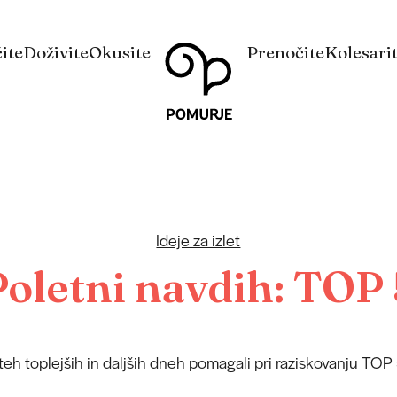
Na
Navigacija
ite
Doživite
Okusite
Prenočite
Kolesari
vsebino
Ideje za izlet
Poletni navdih: TOP 
eh toplejših in daljših dneh pomagali pri raziskovanju TOP