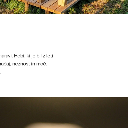
avi. Hobi, ki je bil z leti
načaj, nežnost in moč.
J
.