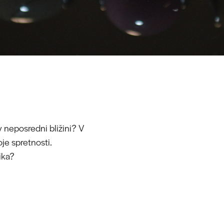
v neposredni bližini? V
je spretnosti.
ika?