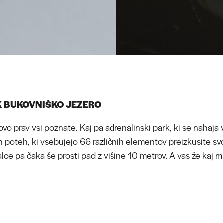
K BUKOVNIŠKO JEZERO
o prav vsi poznate. Kaj pa adrenalinski park, ki se nahaja 
h poteh, ki vsebujejo 66 različnih elementov preizkusite svo
e pa čaka še prosti pad z višine 10 metrov. A vas že kaj m