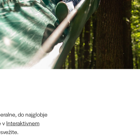
neralne, do najglobje
e v
Interaktivnem
svežite.